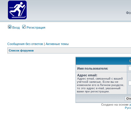
Фо
Вход
Регистрация
Сообщения без ответов
|
Активные темы
Список форумов
Имя пользователя:
Адрес email:
Адрес email, связанный с вашей
учётной записью. Если вы не
изменили его в Личном разделе,
то это адрес e-mail, указанный
вами при регистрации.
Создано на основе
Рус